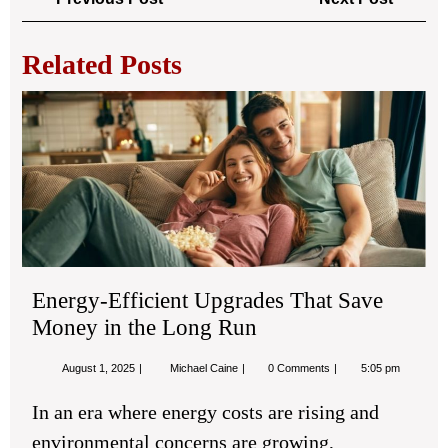
navigation
Post
Post
Related Posts
Ene
Eff
Up
Tha
Sa
Mo
in
the
Lo
Energy-Efficient Upgrades That Save
Ru
Money in the Long Run
August
Energy-
August 1, 2025
Michael Caine
0 Comments
5:05 pm
1,
Efficient
2025
Upgrades
In an era where energy costs are rising and
That
Save
environmental concerns are growing,
Money