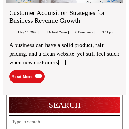
Customer Acquisition Strategies for
Business Revenue Growth
May
Customer
May 14, 2026
Michael Caine
0 Comments
3:41 pm
14,
Acquisition
2026
Strategies
A business can have a solid product, fair
for
Business
pricing, and a clean website, yet still feel stuck
Revenue
Growth
when new customers[...]
Read
Read More
More
SEARCH
Search
for: