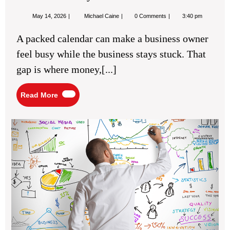
May
Entrepreneur
May 14, 2026
Michael Caine
0 Comments
3:40 pm
14,
Productivity
2026
Tips
A packed calendar can make a business owner
for
Better
feel busy while the business stays stuck. That
Time
Efficiency
gap is where money,[...]
Read
Read More
More
Cu
Acq
Str
for
Bus
Re
Gr