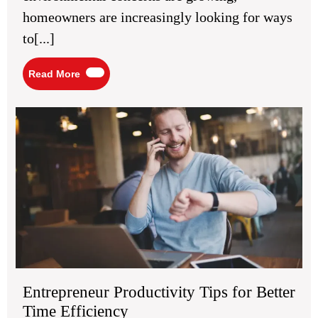
in
homeowners are increasingly looking for ways
the
Long
to[...]
Run
Read
Read More
More
Ent
Pro
Tip
for
Bet
Ti
Eff
Entrepreneur Productivity Tips for Better
Time Efficiency