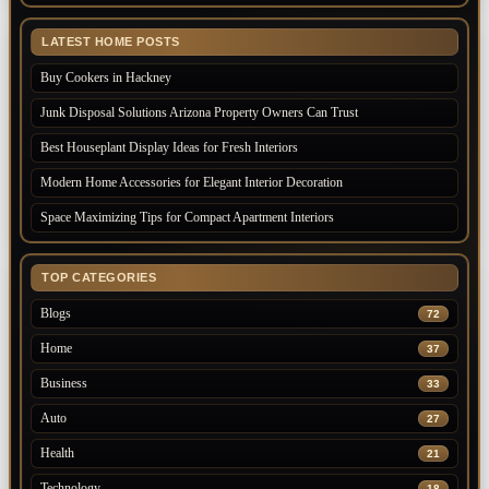
LATEST HOME POSTS
Buy Cookers in Hackney
Junk Disposal Solutions Arizona Property Owners Can Trust
Best Houseplant Display Ideas for Fresh Interiors
Modern Home Accessories for Elegant Interior Decoration
Space Maximizing Tips for Compact Apartment Interiors
TOP CATEGORIES
Blogs
72
Home
37
Business
33
Auto
27
Health
21
Technology
18